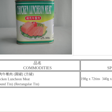
品名
COMMODITIES
SP
) (
肉午餐肉
(
圓罐
方罐
)
198g
x 72tins 340g x
icken Luncheon Meat
und Tin) (Rectangular Tin)