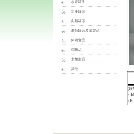
水果罐头
水產罐頭
肉類罐頭
禽類罐頭及蛋製品
休闲食品
調味品
米麵製品
其他
雞
Ch
(Ro