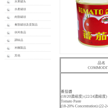
水果罐头
水產罐頭
肉類罐頭
禽類罐頭及蛋製品
休闲食品
調味品
米麵製品
其他
品名
COMMODIT
番茄醬
(18/20
濃縮度
) (22/24
濃縮度
)
Tomato Paste
(18-20% Concentration) (22-2